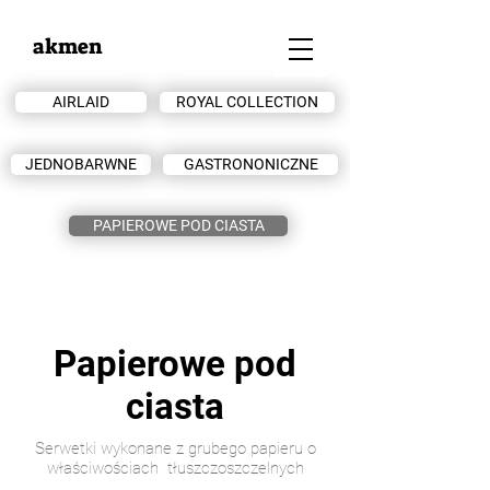
akmen
AIRLAID
ROYAL COLLECTION
JEDNOBARWNE
GASTRONONICZNE
PAPIEROWE POD CIASTA
Papierowe
pod
ciasta
Serwetki wykonane z grubego papieru o
właściwościach tłuszczoszczelnych