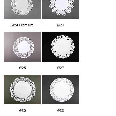
Ø24 Premium
Ø24
Ø25
Ø27
Ø30
Ø33